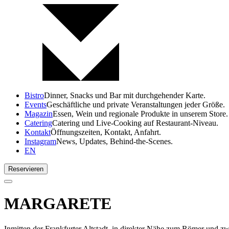
Bistro
Dinner, Snacks und Bar mit durchgehender Karte.
Events
Geschäftliche und private Veranstaltungen jeder Größe.
Magazin
Essen, Wein und regionale Produkte in unserem Store.
Catering
Catering und Live-Cooking auf Restaurant-Niveau.
Kontakt
Öffnungszeiten, Kontakt, Anfahrt.
Instagram
News, Updates, Behind-the-Scenes.
EN
Reservieren
MARGARETE
Inmitten der Frankfurter Altstadt, in direkter Nähe zum Römer und zw